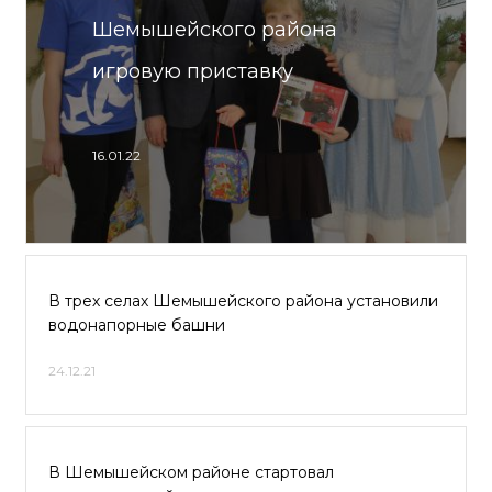
Шемышейского района
игровую приставку
16.01.22
В трех селах Шемышейского района установили
водонапорные башни
24.12.21
В Шемышейском районе стартовал