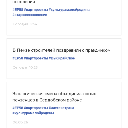
поколения
#ЕР58
#партпроекты
#культурамалойродины
#старшеепоколение
Сегодня 12:54
В Пензе строителей поздравили с праздником
#ЕР58
#партпроекты
#ВыбирайСвоё
Сегодня 10:25
Экологическая смена объединила юных
пензенцев в Сердобском районе
#ЕР58
#партпроекты
#чистаястрана
#культурамалойродины
06.08.26