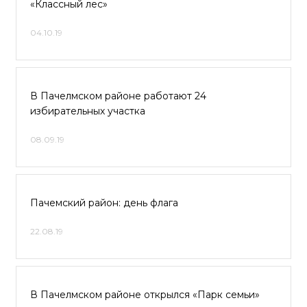
«Классный лес»
04.10.19
В Пачелмском районе работают 24
избирательных участка
08.09.19
Пачемский район: день флага
22.08.19
В Пачелмском районе открылся «Парк семьи»