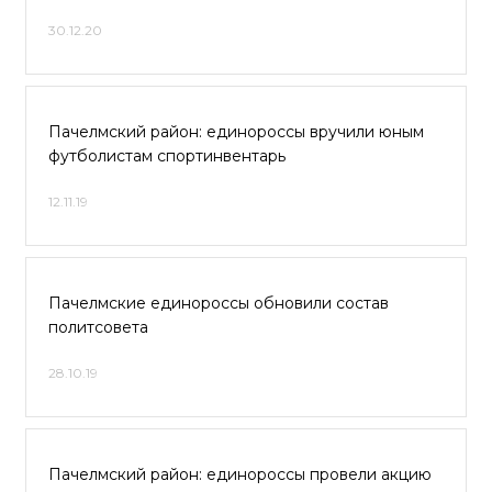
30.12.20
Пачелмский район: единороссы вручили юным
футболистам спортинвентарь
12.11.19
Пачелмские единороссы обновили состав
политсовета
28.10.19
Пачелмский район: единороссы провели акцию