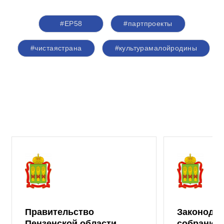
#ЕР58
#партпроекты
#чистаястрана
#культурамалойродины
Правительство
Законода
Пензенской области
собрание 