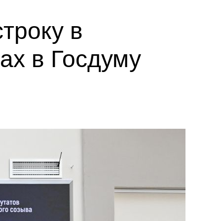
троку в
ах в Госдуму