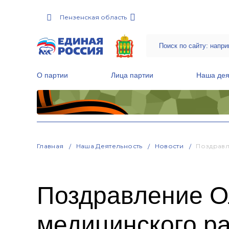
Пензенская область
О партии
Лица партии
Наша дея
Местные общественные приемные Партии
Руководитель Региональной обще
Народная программа «Единой России»
Главная
Наша Деятельность
Новости
Поздравл
Поздравление О
медицинского р