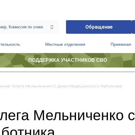
Обращение
тельность
Местные отделения
Приемная
ПОДДЕРЖКА УЧАСТНИКОВ СВО
ственной приемной Председателя Партии
Президиум регионального политического совета
ение Олега Мельниченко С Днем Медицинского Работника
лега Мельниченко 
аботника