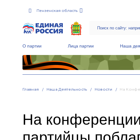
Пензенская область
О партии
Лица партии
Наша дея
Местные общественные приемные Партии
Руководитель Региональной обще
Народная программа «Единой России»
Главная
Наша Деятельность
Новости
На Конфе
На конференции
партийцы побла