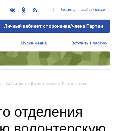
Версия для слабовидящих
Личный кабинет сторонника/члена Партии
Мультимедиа
Вступить в партию
Региональный исполнительный комитет
и За Активную Волонтерскую Деятельность
го отделения
ую волонтерскую