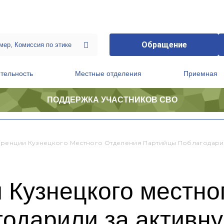
Обращение
тельность
Местные отделения
Приемная
ПОДДЕРЖКА УЧАСТНИКОВ СВО
ственной приемной Председателя Партии
Президиум регионального политического совета
ренции Кузнецкого Местного Отделения Партийцы Поблагодарил
 Кузнецкого местно
годарили за активн