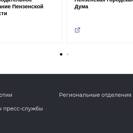
ание Пензенской
Дума
сти
ртии
Региональные отделения
ы пресс-службы