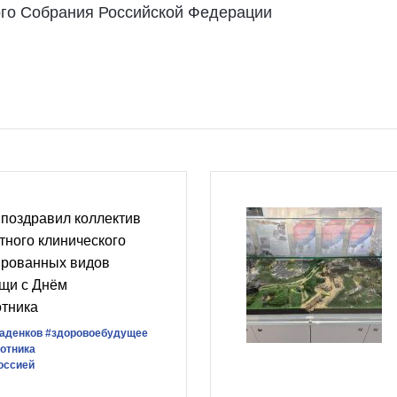
го Собрания Российской Федерации
 поздравил коллектив
тного клинического
ированных видов
щи с Днём
отника
аденков
#здоровоебудущее
отника
оссией