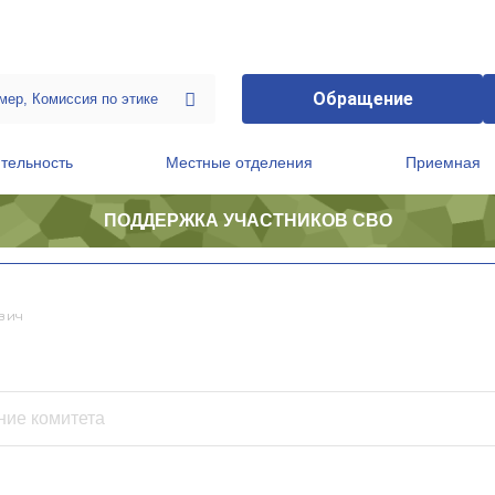
Обращение
тельность
Местные отделения
Приемная
ПОДДЕРЖКА УЧАСТНИКОВ СВО
ственной приемной Председателя Партии
Президиум регионального политического совета
вич