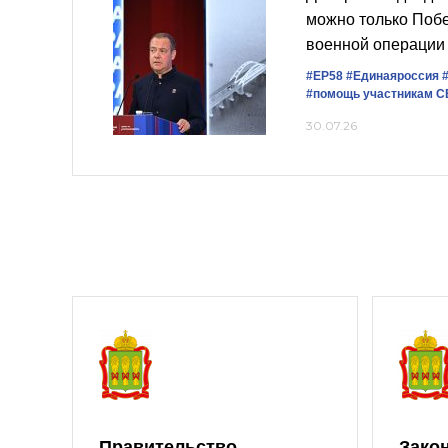
можно только Поб
военной операции
#ЕР58
#Единаяроссия
#помощь участникам 
30.07.26
Правительство
Зако