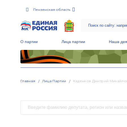
Пензенская область
О партии
Лица партии
Наша дея
Местные общественные приемные Партии
Руководитель Региональной обще
Народная программа «Единой России»
Главная
Лица Партии
Каденков Дмитрий Михайло