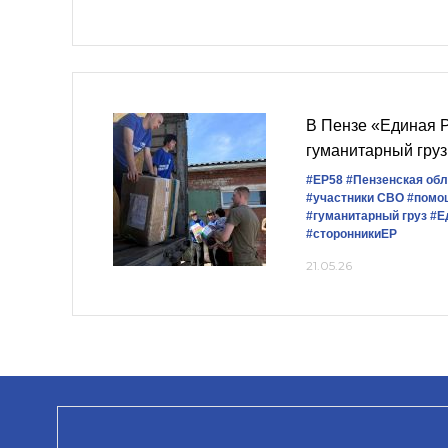
В Пензе «Единая 
гуманитарный груз
#ЕР58
#Пензенская обл
#участники СВО
#помо
#гуманитарный груз
#Е
#сторонникиЕР
21.05.26