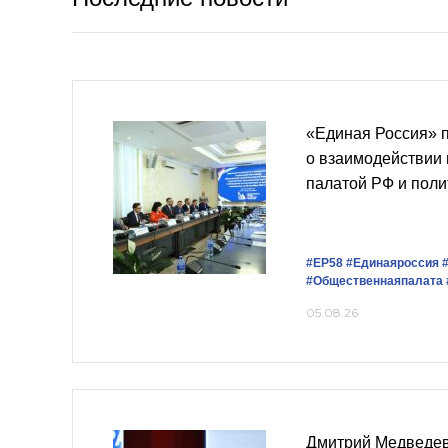
«Единая Россия» 
о взаимодействии
палатой РФ и пол
#ЕР58
#Единаяроссия
#Общественнаяпалата
05.08.26
Дмитрий Медведев