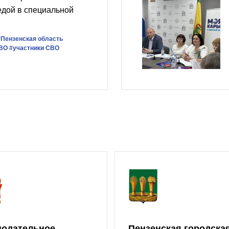
едой в специальной
#Пензенская область
СВО
#участники СВО
нодательное
Пензенская городска