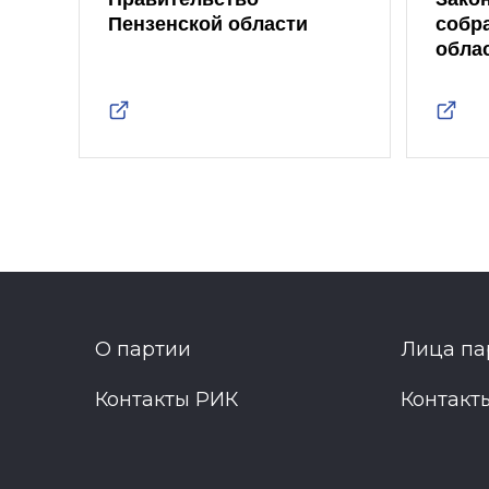
Пензенской области
собр
обла
О партии
Лица па
Контакты РИК
Контакт