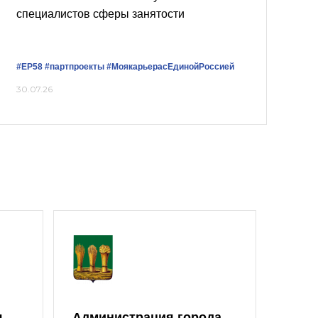
специалистов сферы занятости
#ЕР58
#партпроекты
#МоякарьерасЕдинойРоссией
30.07.26
я
Администрация города
Моло