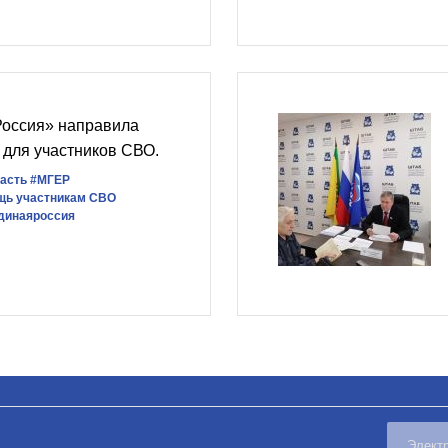
Россия» направила
 для участников СВО.
асть
#‎МГЕР‬
щь участникам СВО
динаяроссия