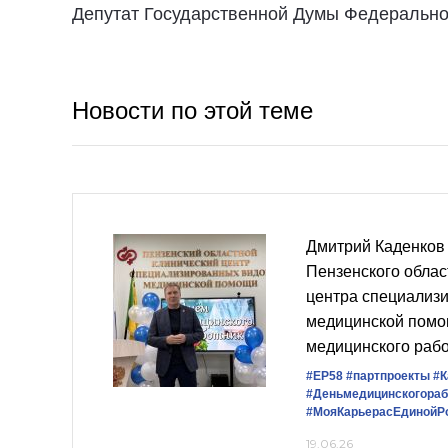
Депутат Государственной Думы Федерально
Новости по этой теме
Дмитрий Каденков
Пензенского облас
центра специализ
медицинской помо
медицинского раб
#ЕР58
#партпроекты
#К
#Деньмедицинскогораб
#МояКарьерасЕдинойР
19.06.26