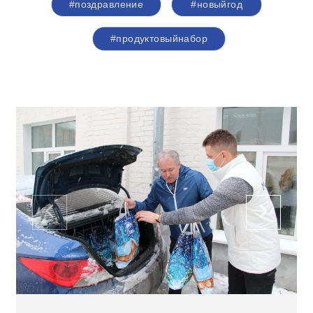
#поздравление
#новыйгод
#продуктовыйнабор