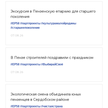
Экскурсия в Пензенскую епархию для старшего
поколения
#ЕР58
#партпроекты
#культурамалойродины
#старшеепоколение
07.08.26
В Пензе строителей поздравили с праздником
#ЕР58
#партпроекты
#ВыбирайСвоё
07.08.26
Экологическая смена объединила юных
пензенцев в Сердобском районе
#ЕР58
#партпроекты
#чистаястрана