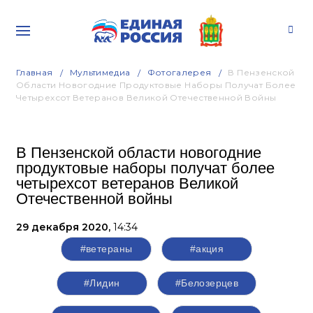
Главная
Мультимедиа
Фотогалерея
В Пензенской
Области Новогодние Продуктовые Наборы Получат Более
Четырехсот Ветеранов Великой Отечественной Войны
В Пензенской области новогодние
продуктовые наборы получат более
четырехсот ветеранов Великой
Отечественной войны
29 декабря 2020,
14:34
#ветераны
#акция
#Лидин
#Белозерцев