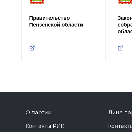
Правительство
Зако
Пензенской области
собр
обла
О партии
Лица па
Контакты РИК
Контакт