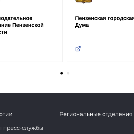
нодательное
Пензенская городска
ание Пензенской
Дума
сти
ртии
Региональные отделения
ы пресс-службы