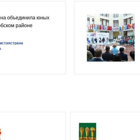
ена объединила юных
обском районе
истаястрана
ы