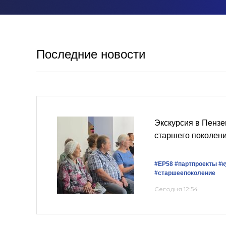
Последние новости
Экскурсия в Пензе
старшего поколен
#ЕР58
#партпроекты
#к
#старшеепоколение
Сегодня 12:54