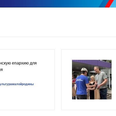
нскую епархию для
ия
ультурамалойродины