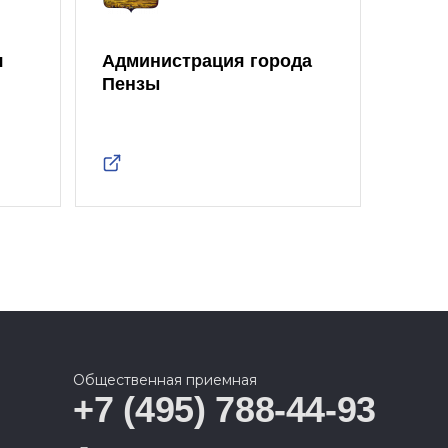
я
Администрация города
Моло
Пензы
Един
Общественная приемная
+7 (495) 788-44-93