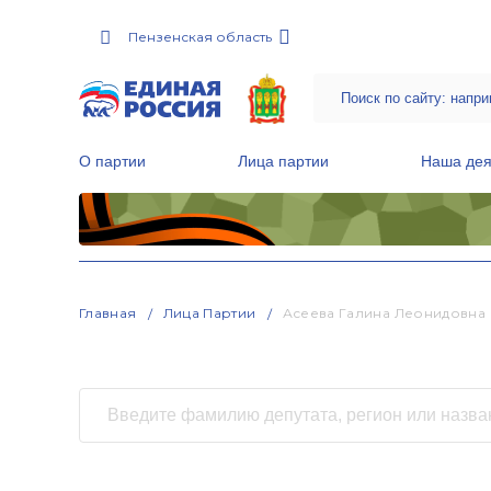
Пензенская область
О партии
Лица партии
Наша дея
Местные общественные приемные Партии
Руководитель Региональной обще
Народная программа «Единой России»
Главная
Лица Партии
Асеева Галина Леонидовна