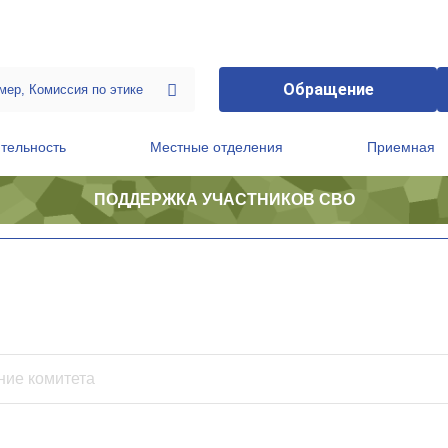
Обращение
тельность
Местные отделения
Приемная
ПОДДЕРЖКА УЧАСТНИКОВ СВО
ственной приемной Председателя Партии
Президиум регионального политического совета