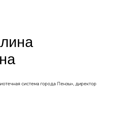
алина
на
отечная система города Пензы», директор