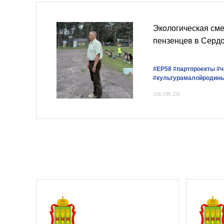
Экологическая см
пензенцев в Серд
#ЕР58
#партпроекты
#ч
#культурамалойродин
06.08.26