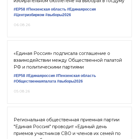
избирательном бюллетене на выборах в Госдуму
#ЕР58
#Пензенская область
#Единаяроссия
#Центризбирком
#выборы2026
06.08.26
«Единая Россия» подписала соглашение о
взаимодействии между Общественной палатой
РФ и политическими партиями
#ЕР58
#Единаяроссия
#Пензенская область
#Общественнаяпалата
#выборы2026
05.08.26
Региональная общественная приемная партии
"Единая Россия" проводит «Единый день
приемов участников СВО и членов их семей по