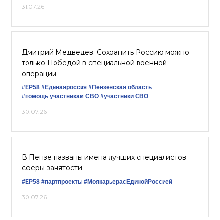
31.07.26
Дмитрий Медведев: Сохранить Россию можно
только Победой в специальной военной
операции
#ЕР58
#Единаяроссия
#Пензенская область
#помощь участникам СВО
#участники СВО
30.07.26
В Пензе названы имена лучших специалистов
сферы занятости
#ЕР58
#партпроекты
#МоякарьерасЕдинойРоссией
30.07.26