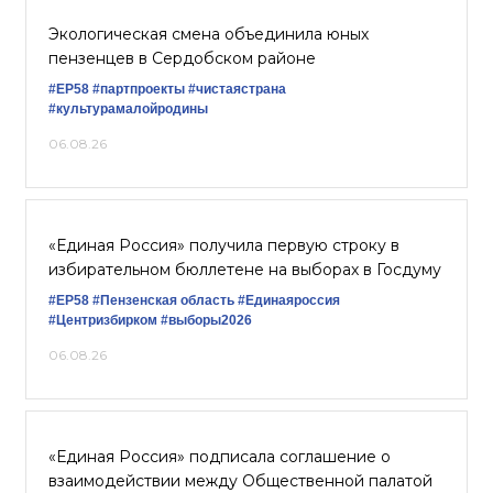
Экологическая смена объединила юных
пензенцев в Сердобском районе
#ЕР58
#партпроекты
#чистаястрана
#культурамалойродины
06.08.26
«Единая Россия» получила первую строку в
избирательном бюллетене на выборах в Госдуму
#ЕР58
#Пензенская область
#Единаяроссия
#Центризбирком
#выборы2026
06.08.26
«Единая Россия» подписала соглашение о
взаимодействии между Общественной палатой