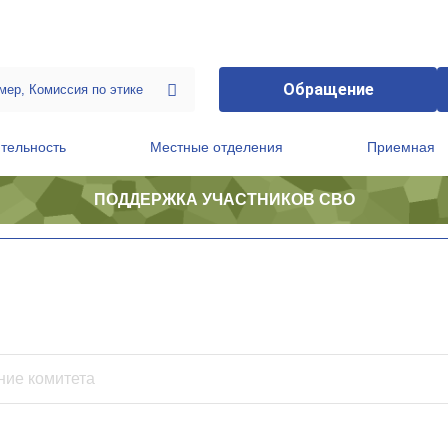
Обращение
тельность
Местные отделения
Приемная
ПОДДЕРЖКА УЧАСТНИКОВ СВО
ственной приемной Председателя Партии
Президиум регионального политического совета