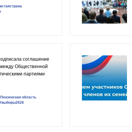
истаястрана
ы
подписала соглашение
 между Общественной
итическими партиями
#Пензенская область
#выборы2026