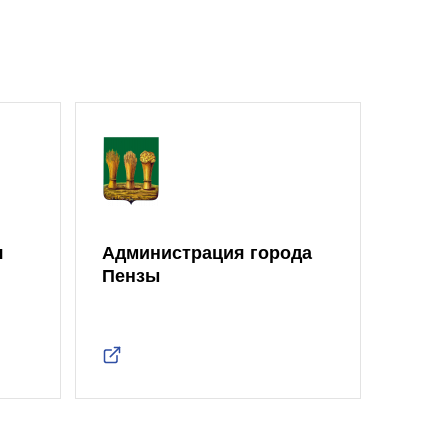
я
Администрация города
Моло
Пензы
Един