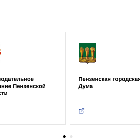
нодательное
Пензенская городска
ание Пензенской
Дума
сти