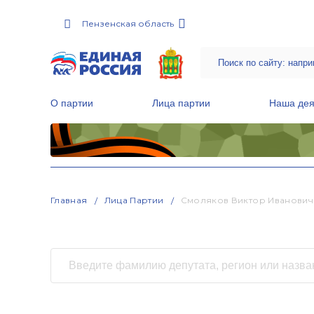
Пензенская область
О партии
Лица партии
Наша дея
Местные общественные приемные Партии
Руководитель Региональной обще
Народная программа «Единой России»
Главная
Лица Партии
Смоляков Виктор Иванович