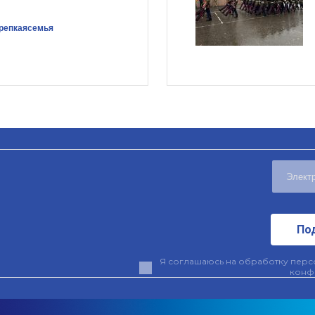
репкаясемья
По
Я соглашаюсь на обработку персо
конф