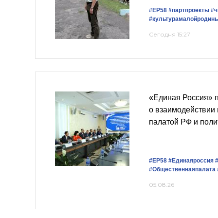
#ЕР58
#партпроекты
#ч
#культурамалойродин
Сегодня 15:27
«Единая Россия» 
о взаимодействии
палатой РФ и пол
#ЕР58
#Единаяроссия
#Общественнаяпалата
05.08.26