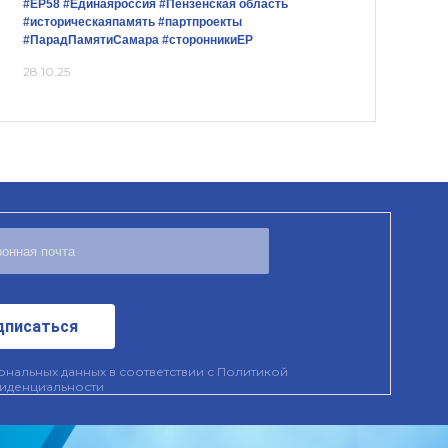
#ЕР58
#Единаяроссия
#Пензенская область
#историческаяпамять
#партпроекты
#ПарадПамятиСамара
#сторонникиЕР
28.10.25
дписаться
нальных данных в соответствии с
Политикой
иденциальности