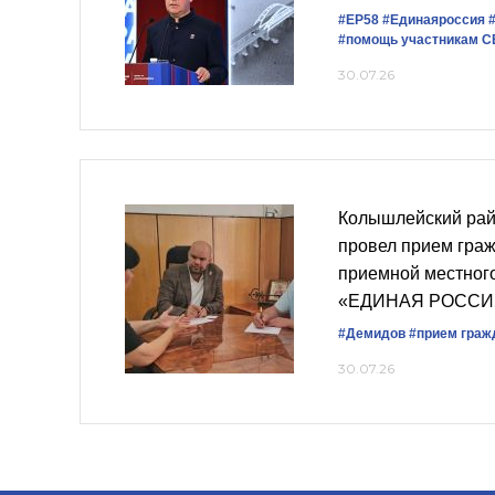
#ЕР58
#Единаяроссия
#помощь участникам 
30.07.26
Колышлейский рай
провел прием гра
приемной местног
«ЕДИНАЯ РОССИ
#Демидов
#прием граж
30.07.26