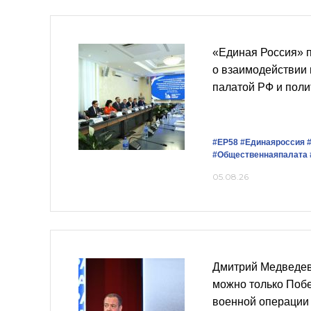
«Единая Россия» 
о взаимодействии
палатой РФ и пол
#ЕР58
#Единаяроссия
#Общественнаяпалата
05.08.26
Дмитрий Медведев
можно только Поб
военной операции