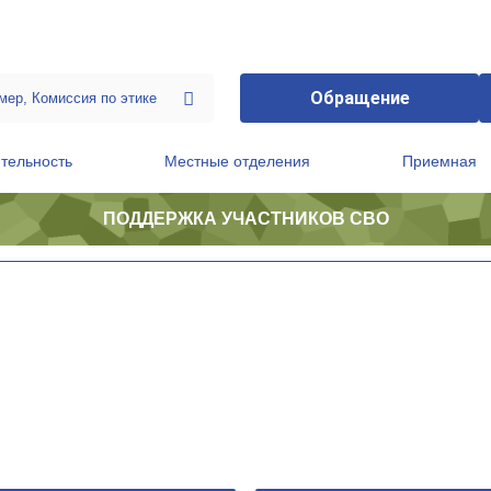
Обращение
тельность
Местные отделения
Приемная
ПОДДЕРЖКА УЧАСТНИКОВ СВО
ственной приемной Председателя Партии
Президиум регионального политического совета