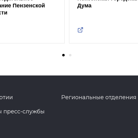
ание Пензенской
Дума
сти
ртии
Региональные отделения
ы пресс-службы