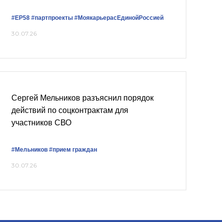
#ЕР58
#партпроекты
#МоякарьерасЕдинойРоссией
30.07.26
Сергей Мельников разъяснил порядок
действий по соцконтрактам для
участников СВО
#Мельников
#прием граждан
30.07.26