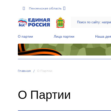
Пензенская область
О партии
Лица партии
Наша дея
Местные общественные приемные Партии
Руководитель Региональной обще
Народная программа «Единой России»
Главная
О Партии
О Партии