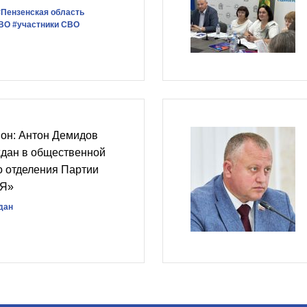
#Пензенская область
СВО
#участники СВО
он: Антон Демидов
ждан в общественной
о отделения Партии
Я»
дан