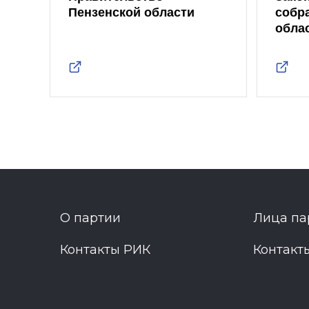
Пензенской области
собр
обла
О партии
Лица па
Контакты РИК
Контакт