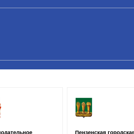
нодательное
Пензенская городска