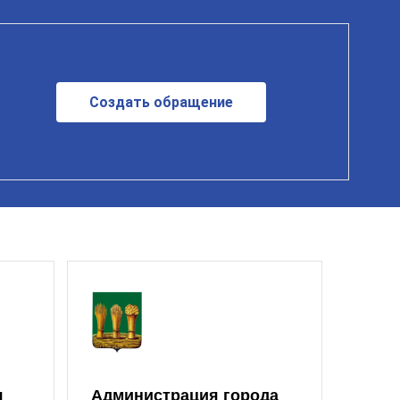
Создать обращение
я
Администрация города
Моло