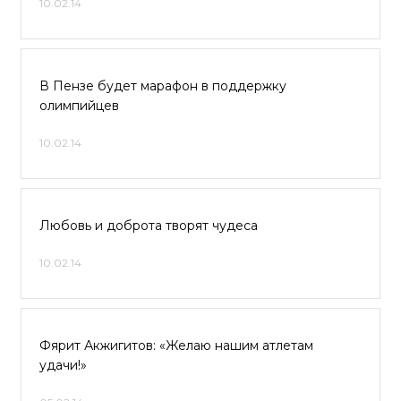
10.02.14
В Пензе будет марафон в поддержку
олимпийцев
10.02.14
Любовь и доброта творят чудеса
10.02.14
Фярит Акжигитов: «Желаю нашим атлетам
удачи!»