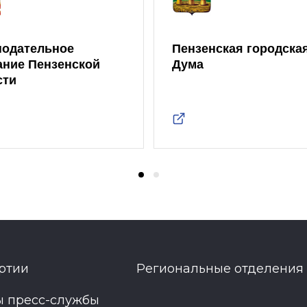
нодательное
Пензенская городска
ание Пензенской
Дума
сти
ртии
Региональные отделения
ы пресс-службы