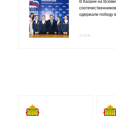
В Казани на Всем
соотечественнико
одержали победу в
15.05.18