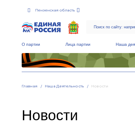
Пензенская область
О партии
Лица партии
Наша дея
Местные общественные приемные Партии
Руководитель Региональной обще
Народная программа «Единой России»
Главная
Наша Деятельность
Новости
Новости