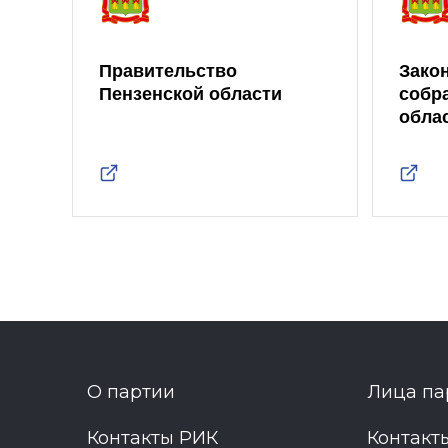
Правительство
Зако
Пензенской области
собр
обла
О партии
Лица па
Контакты РИК
Контакт