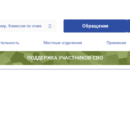
Обращение
тельность
Местные отделения
Приемная
ПОДДЕРЖКА УЧАСТНИКОВ СВО
ственной приемной Председателя Партии
Президиум регионального политического совета