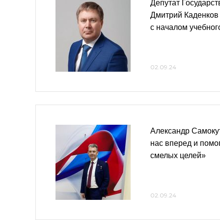
Депутат Государс
Дмитрий Каденков
с началом учебного
02.09.24
Александр Самокут
нас вперед и помо
смелых целей»
02.09.24