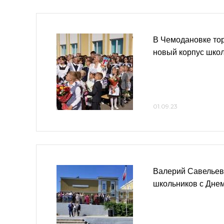
В Чемодановке то
новый корпус шко
01.09.23
Валерий Савельев
школьников с Дне