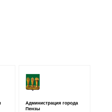
я
Администрация города
Моло
Пензы
Един