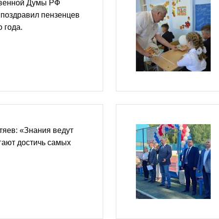
твенной Думы РФ
 поздравил пензенцев
 года.
яев: «Знания ведут
гают достичь самых