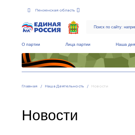
Пензенская область
О партии
Лица партии
Наша дея
Местные общественные приемные Партии
Руководитель Региональной обще
Народная программа «Единой России»
Главная
Наша Деятельность
Новости
Новости