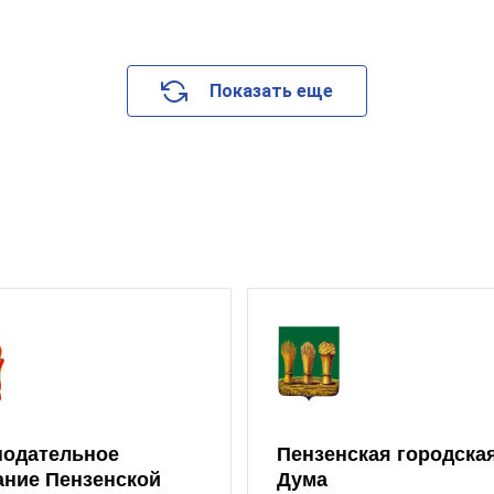
Показать еще
нодательное
Пензенская городска
ание Пензенской
Дума