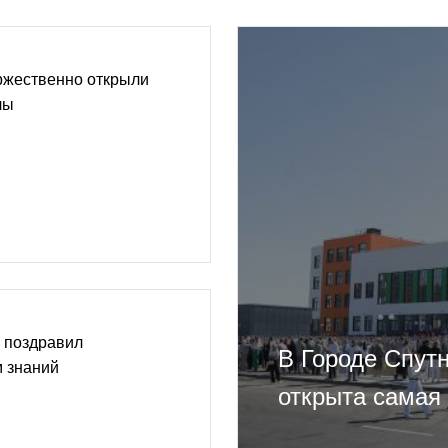
ржественно открыли
лы
 поздравил
В Городе Спут
м знаний
открыта самая