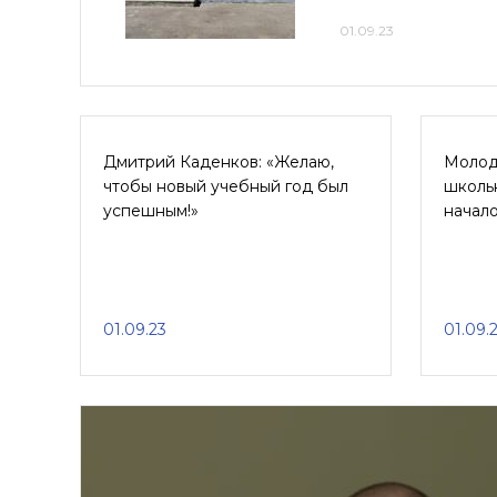
01.09.23
Дмитрий Каденков: «Желаю,
Молод
чтобы новый учебный год был
школьн
успешным!»
начало
01.09.23
01.09.