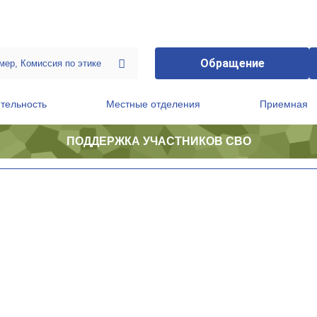
Обращение
тельность
Местные отделения
Приемная
ПОДДЕРЖКА УЧАСТНИКОВ СВО
ственной приемной Председателя Партии
Президиум регионального политического совета