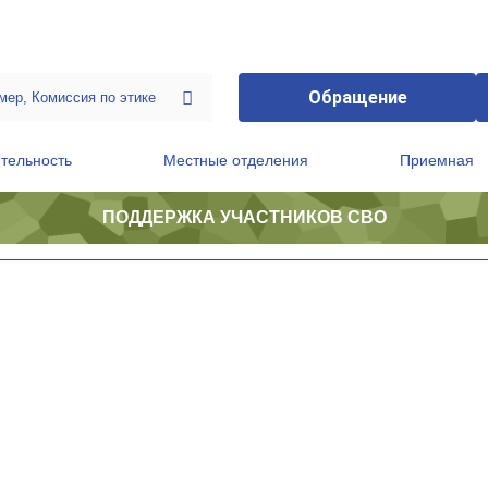
Обращение
тельность
Местные отделения
Приемная
ПОДДЕРЖКА УЧАСТНИКОВ СВО
ственной приемной Председателя Партии
Президиум регионального политического совета