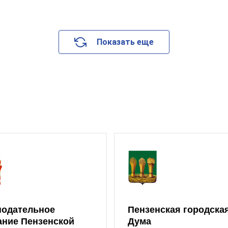
Показать еще
нодательное
Пензенская городска
ание Пензенской
Дума