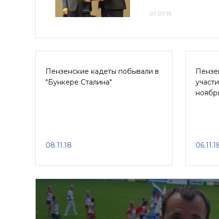
01.07.19
Пензенские кадеты побывали в
Пензе
"Бункере Сталина"
участи
ноябр
08.11.18
06.11.1