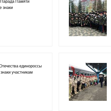
и Парада Памяти
е знаки
 Отечества единороссы
знаки участникам