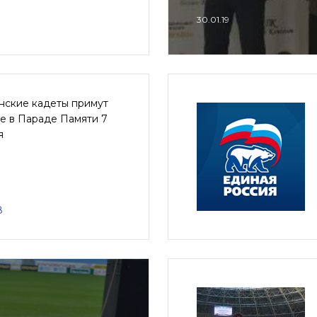
30.01.19
нские кадеты примут
е в Параде Памяти 7
я
8