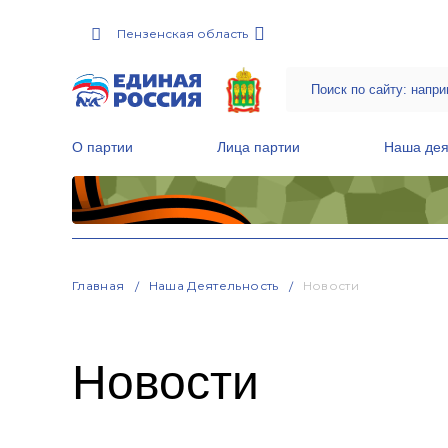
Пензенская область
О партии
Лица партии
Наша дея
Местные общественные приемные Партии
Руководитель Региональной обще
Народная программа «Единой России»
Главная
Наша Деятельность
Новости
Новости