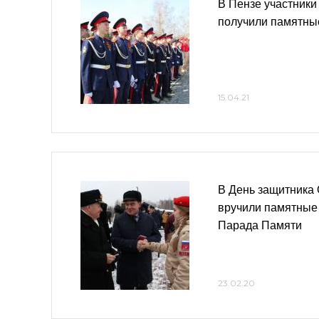
В Пензе участник
получили памятны
15.04.21
В День защитника
вручили памятные 
Парада Памяти
23.02.20