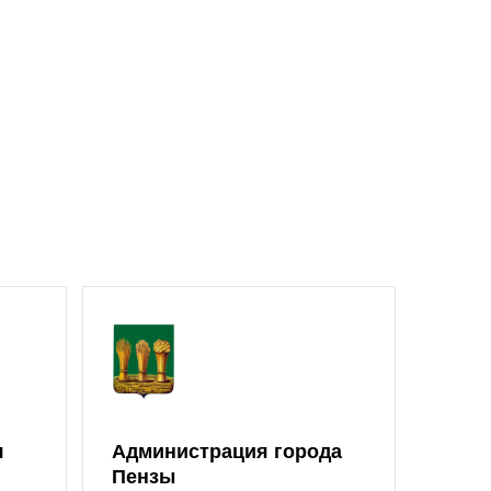
я
Администрация города
Моло
Пензы
Един