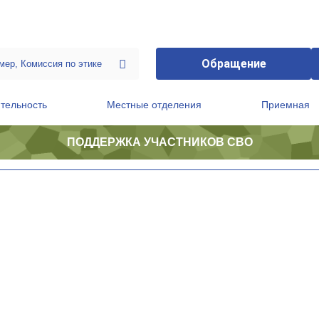
Обращение
тельность
Местные отделения
Приемная
ПОДДЕРЖКА УЧАСТНИКОВ СВО
ственной приемной Председателя Партии
Президиум регионального политического совета