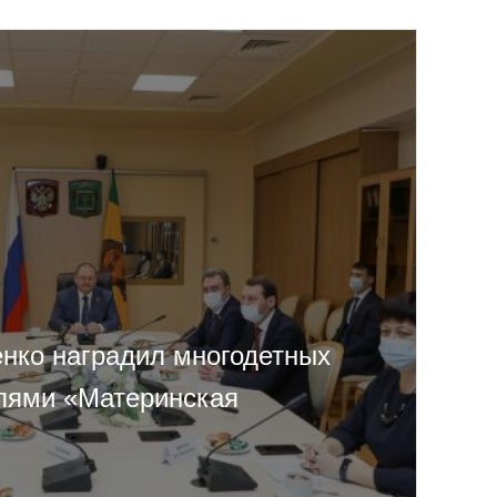
нко наградил многодетных
лями «Материнская