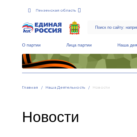
Пензенская область
О партии
Лица партии
Наша дея
Местные общественные приемные Партии
Руководитель Региональной обще
Народная программа «Единой России»
Главная
Наша Деятельность
Новости
Новости