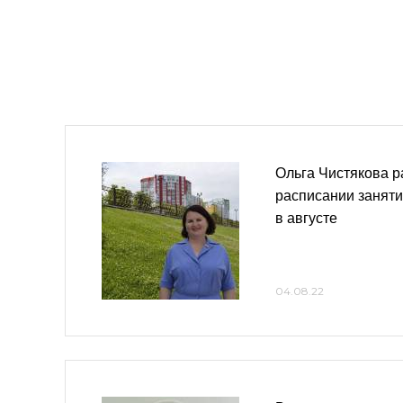
Ольга Чистякова р
расписании занят
в августе
04.08.22