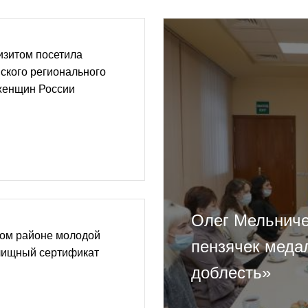
изитом посетила
ского регионального
женщин России
Олег Мельниче
ом районе молодой
пензячек меда
лищный сертификат
доблесть»