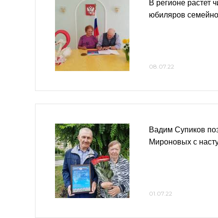
В регионе растет 
юбиляров семейно
08.07.22
Вадим Супиков по
Мироновых с наст
01.07.22