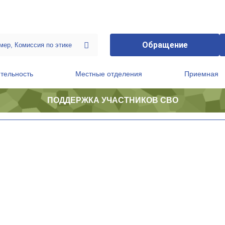
Обращение
тельность
Местные отделения
Приемная
ПОДДЕРЖКА УЧАСТНИКОВ СВО
ственной приемной Председателя Партии
Президиум регионального политического совета