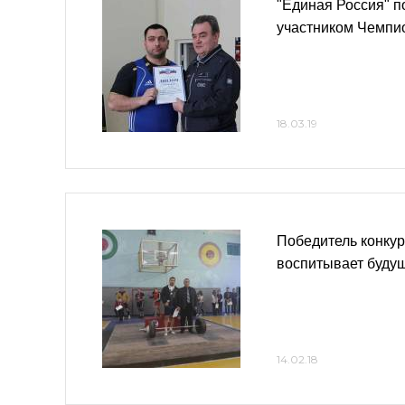
"Единая Россия" п
участником Чемпи
18.03.19
Победитель конку
воспитывает буду
14.02.18