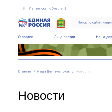
Пензенская область
О партии
Лица партии
Наша дея
Местные общественные приемные Партии
Руководитель Региональной обще
Народная программа «Единой России»
Главная
Наша Деятельность
Новости
Новости