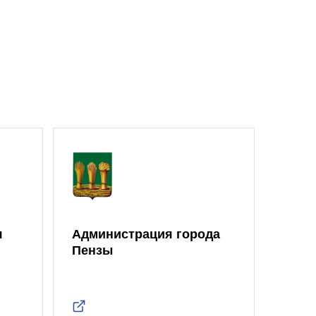
я
Администрация города
Моло
Пензы
Един