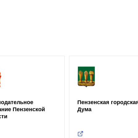
нодательное
Пензенская городска
ание Пензенской
Дума
сти