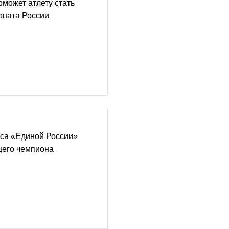
оможет атлету стать
оната России
рса «Единой России»
щего чемпиона