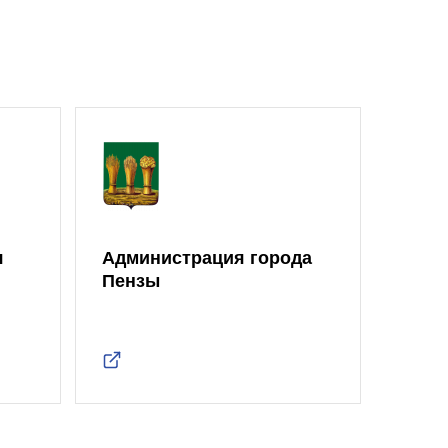
я
Администрация города
Моло
Пензы
Един