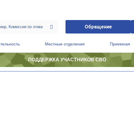
Обращение
тельность
Местные отделения
Приемная
ПОДДЕРЖКА УЧАСТНИКОВ СВО
ственной приемной Председателя Партии
Президиум регионального политического совета