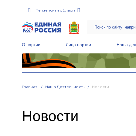
Пензенская область
О партии
Лица партии
Наша дея
Местные общественные приемные Партии
Руководитель Региональной обще
Народная программа «Единой России»
Главная
Наша Деятельность
Новости
Новости