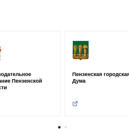
нодательное
Пензенская городска
ание Пензенской
Дума
сти