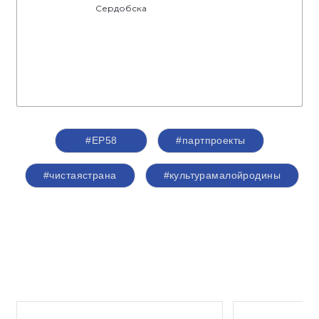
Сердобска
#ЕР58
#партпроекты
#чистаястрана
#культурамалойродины