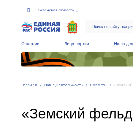
Пензенская область
О партии
Лица партии
Наша дея
Местные общественные приемные Партии
Руководитель Региональной обще
Народная программа «Единой России»
Главная
Наша Деятельность
Новости
«Земский
«Земский фельд