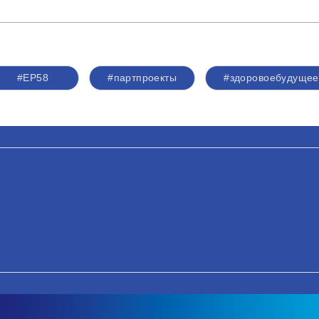
#ЕР58
#партпроекты
#здоровоебудущее