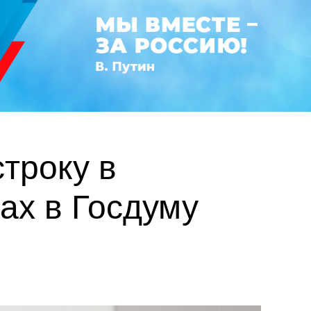
троку в
ах в Госдуму