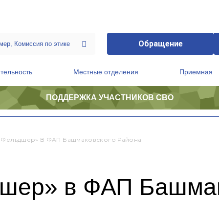
Обращение
тельность
Местные отделения
Приемная
ПОДДЕРЖКА УЧАСТНИКОВ СВО
ственной приемной Председателя Партии
Президиум регионального политического совета
 Фельдшер» В ФАП Башмаковского Района
шер» в ФАП Башмак