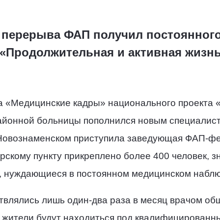
 перерыва ФАП получил постоянног
 «Продолжительная и активная жизн
а «Медицинские кадры» национального проекта 
айонной больницы пополнился новым специалист
 Новознаменском приступила заведующая ФАП-фе
кому пункту прикреплено более 400 человек, зн
, нуждающиеся в постоянном медицинском набл
влялись лишь один-два раза в месяц врачом общ
 жители будут находиться под квалифицирован