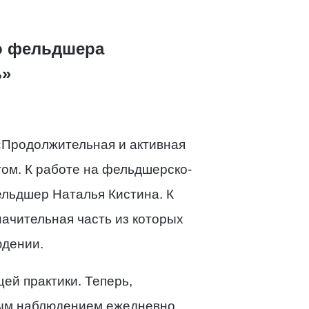
о фельдшера
ь»
«Продолжительная и активная
ом. К работе на фельдшерско-
льдшер Наталья Кистина. К
ачительная часть из которых
юдении.
ей практики. Теперь,
ным наблюдением ежедневно.