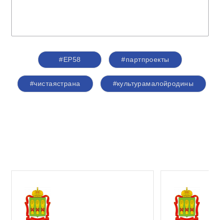
#ЕР58
#партпроекты
#чистаястрана
#культурамалойродины