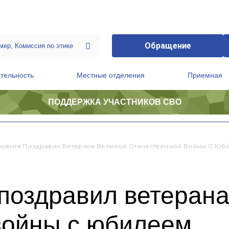
Обращение
тельность
Местные отделения
Приемная
ПОДДЕРЖКА УЧАСТНИКОВ СВО
ственной приемной Председателя Партии
Президиум регионального политического совета
овьев Поздравил Ветерана Великой Отечественной Войны С Юб
поздравил ветерана
войны с юбилеем