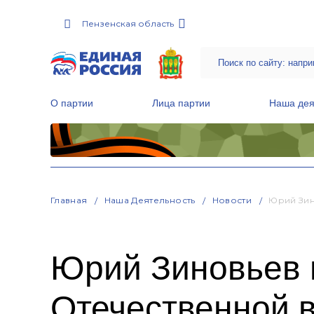
Пензенская область
О партии
Лица партии
Наша дея
Местные общественные приемные Партии
Руководитель Региональной обще
Народная программа «Единой России»
Главная
Наша Деятельность
Новости
Юрий Зин
Юрий Зиновьев 
Отечественной 