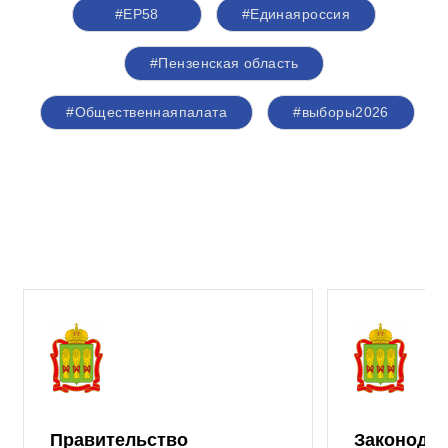
#ЕР58
#Единаяроссия
#Пензенская область
#Общественнаяпалата
#выборы2026
Правительство
Законода