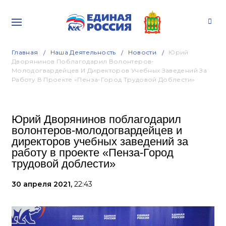
Главная
Наша Деятельность
Новости
Юрий
Дворянинов Поблагодарил Волонтеров-
Молодогвардейцев И Директоров Учебных Заведений За
Работу В Проекте «Пенза-Город Трудовой Доблести»
Юрий Дворянинов поблагодарил
волонтеров-молодогвардейцев и
директоров учебных заведений за
работу в проекте «Пенза-Город
трудовой доблести»
30 апреля 2021,
22:43