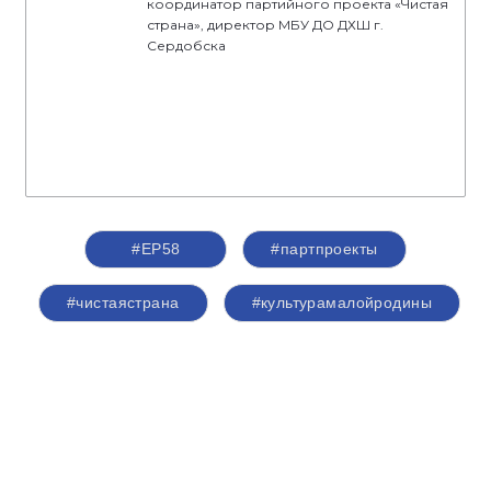
координатор партийного проекта «Чистая
страна», директор МБУ ДО ДХШ г.
Сердобска
#ЕР58
#партпроекты
#чистаястрана
#культурамалойродины