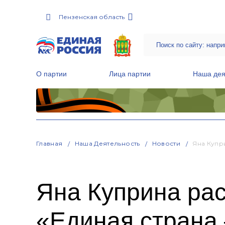
Пензенская область
О партии
Лица партии
Наша дея
Местные общественные приемные Партии
Руководитель Региональной обще
Народная программа «Единой России»
Главная
Наша Деятельность
Новости
Яна Купр
Яна Куприна рас
«Единая страна