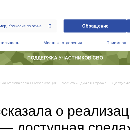
Обращение
тельность
Местные отделения
Приемная
ПОДДЕРЖКА УЧАСТНИКОВ СВО
ственной приемной Председателя Партии
Президиум регионального политического совета
ина Рассказала О Реализации Проекта «Единая Страна — Доступн
сказала о реализац
 — доступная среда