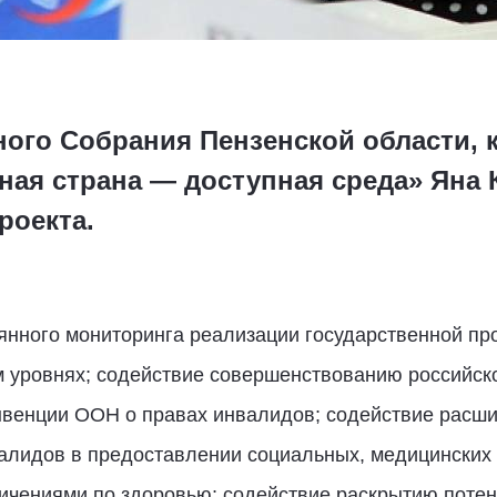
ного Собрания Пензенской области, 
ная страна — доступная среда» Яна
роекта.
оянного мониторинга реализации государственной п
 уровнях; содействие совершенствованию российско
нвенции ООН о правах инвалидов; содействие расш
лидов в предоставлении социальных, медицинских 
ичениями по здоровью; содействие раскрытию поте