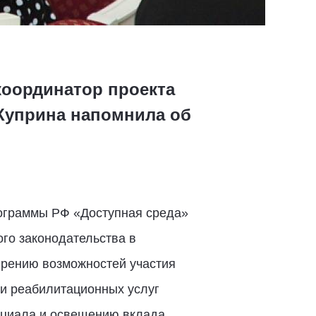
координатор проекта
 Куприна напомнила об
рограммы РФ «Доступная среда»
го законодательства в
ирению возможностей участия
и реабилитационных услуг
нциала и освещению вклада