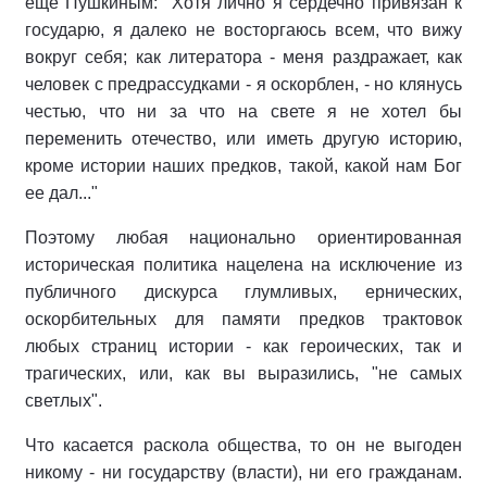
еще Пушкиным: "Хотя лично я сердечно привязан к
государю, я далеко не восторгаюсь всем, что вижу
вокруг себя; как литератора - меня раздражает, как
человек с предрассудками - я оскорблен, - но клянусь
честью, что ни за что на свете я не хотел бы
переменить отечество, или иметь другую историю,
кроме истории наших предков, такой, какой нам Бог
ее дал..."
Поэтому любая национально ориентированная
историческая политика нацелена на исключение из
публичного дискурса глумливых, ернических,
оскорбительных для памяти предков трактовок
любых страниц истории - как героических, так и
трагических, или, как вы выразились, "не самых
светлых".
Что касается раскола общества, то он не выгоден
никому - ни государству (власти), ни его гражданам.