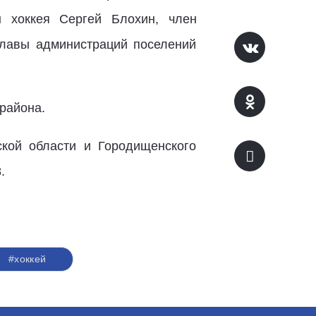
ы хоккея Сергей Блохин, член
главы администраций поселений
 района.
ской области и Городищенского
.
#хоккей