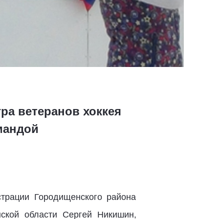
гра ветеранов хоккея
мандой
трации Городищенского района
нской области Сергей Никишин,