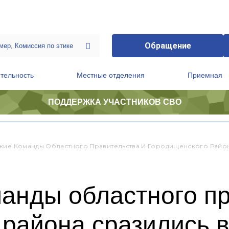
Обращение
тельность
Местные отделения
Приемная
ПОДДЕРЖКА УЧАСТНИКОВ СВО
ственной приемной Председателя Партии
Президиум регионального политического совета
кие Команды Областного Правительства И Городищенского Район
анды областного пр
района сразились в