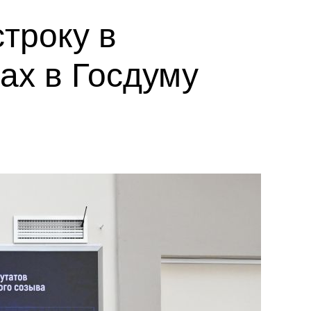
троку в
ах в Госдуму