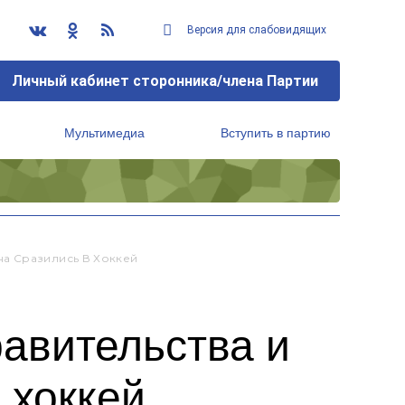
Версия для слабовидящих
Личный кабинет сторонника/члена Партии
Мультимедиа
Вступить в партию
Региональный исполнительный комитет
а Сразились В Хоккей
авительства и
 хоккей