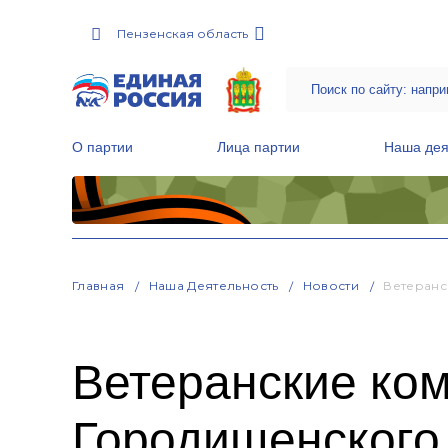
Пензенская область
О партии
Лица партии
Наша дея
Местные общественные приемные Партии
Руководитель Региональной обще
Народная программа «Единой России»
Главная
Наша Деятельность
Новости
Ветеранс
Ветеранские ком
Городищенского 