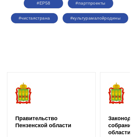
#ЕР58
#партпроекты
#чистаястрана
#культурамалойродины
Правительство
Законода
Пензенской области
собрание 
области