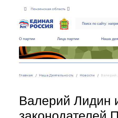
Пензенская область
О партии
Лица партии
Наша дея
Местные общественные приемные Партии
Руководитель Региональной обще
Народная программа «Единой России»
Главная
Наша Деятельность
Новости
Валерий 
Валерий Лидин 
законодателей 