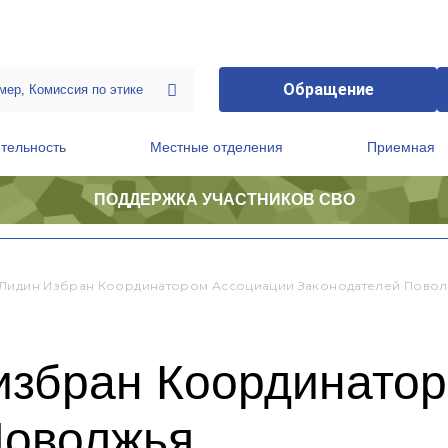
Обращение
тельность
Местные отделения
Приемная
ПОДДЕРЖКА УЧАСТНИКОВ СВО
ственной приемной Председателя Партии
Президиум регионального политического совета
Лидин Избран Координатором Ассоциации Законодателей Пово
избран Координато
Поволжья