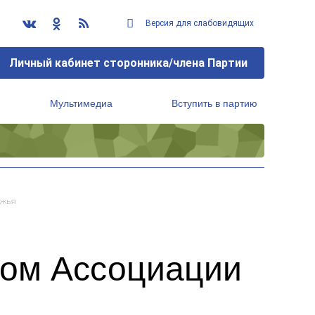
Версия для слабовидящих
Личный кабинет сторонника/члена Партии
Мультимедиа
Вступить в партию
Региональный исполнительный комитет
лжья
ром Ассоциации