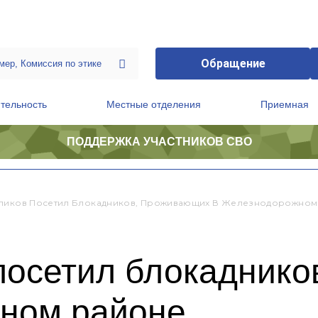
Обращение
тельность
Местные отделения
Приемная
ПОДДЕРЖКА УЧАСТНИКОВ СВО
ственной приемной Председателя Партии
Президиум регионального политического совета
пиков Посетил Блокадников, Проживающих В Железнодорожном
посетил блокаднико
ном районе