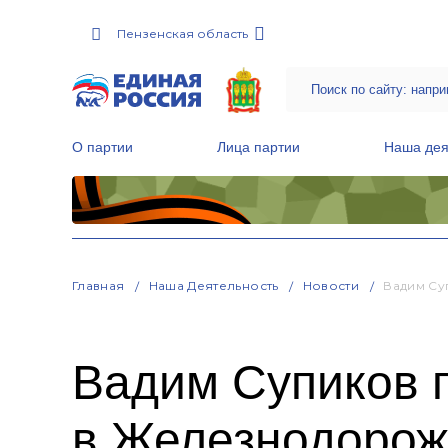
Пензенская область
О партии
Лица партии
Наша дея
Местные общественные приемные Партии
Руководитель Региональной обще
Народная программа «Единой России»
Главная
Наша Деятельность
Новости
Вадим Су
Вадим Супиков 
в Железнодорож