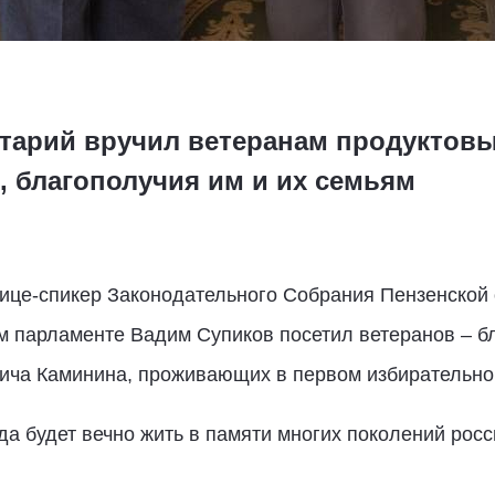
тарий вручил ветеранам продуктов
, благополучия им и их семьям
вице-спикер Законодательного Собрания Пензенской 
м парламенте Вадим Супиков посетил ветеранов – б
ича Каминина, проживающих в первом избирательном
а будет вечно жить в памяти многих поколений рос