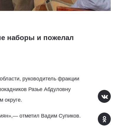
ые наборы и пожелал
области, руководитель фракции
локадников Разье Абдуловну
 округе.
сиян»,— отметил Вадим Супиков.