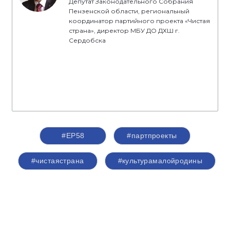
Депутат Законодательного Собрания
Пензенской области, региональный
координатор партийного проекта «Чистая
страна», директор МБУ ДО ДХШ г.
Сердобска
#ЕР58
#партпроекты
#чистаястрана
#культурамалойродины