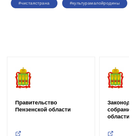
#чистаястрана
#культурамалойродины
Правительство
Законода
Пензенской области
собрание 
области