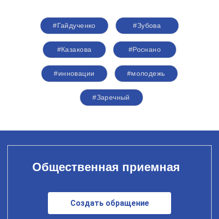
#Гайдученко
#Зубова
#Казакова
#Роснано
#инновации
#молодежь
#Заречный
Общественная приемная
Создать обращение