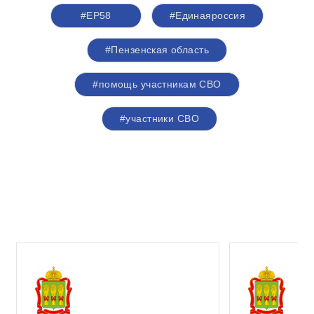
#ЕР58
#Единаяроссия
#Пензенская область
#помощь участникам СВО
#участники СВО