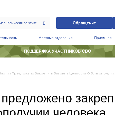
Обращение
тельность
Местные отделения
Приемная
ПОДДЕРЖКА УЧАСТНИКОВ СВО
ственной приемной Председателя Партии
Президиум регионального политического совета
 Партии Предложено Закрепить Базовые Ценности О Благополучи
 предложено закреп
ополучии человека