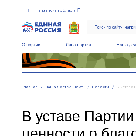
Пензенская область
О партии
Лица партии
Наша дея
Местные общественные приемные Партии
Руководитель Региональной обще
Народная программа «Единой России»
Главная
Наша Деятельность
Новости
В Уставе
В уставе Партии
ценности о благ