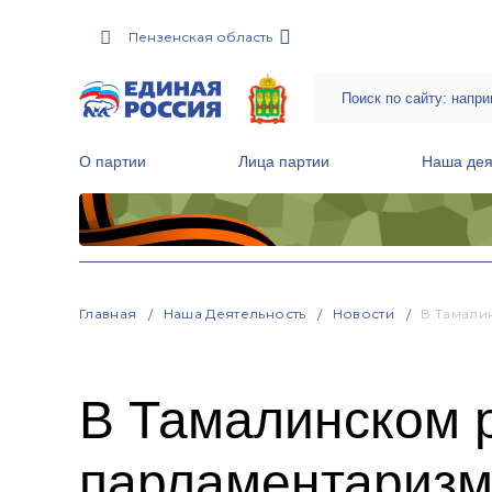
Пензенская область
О партии
Лица партии
Наша дея
Местные общественные приемные Партии
Руководитель Региональной обще
Народная программа «Единой России»
Главная
Наша Деятельность
Новости
В Тамали
В Тамалинском 
парламентариз