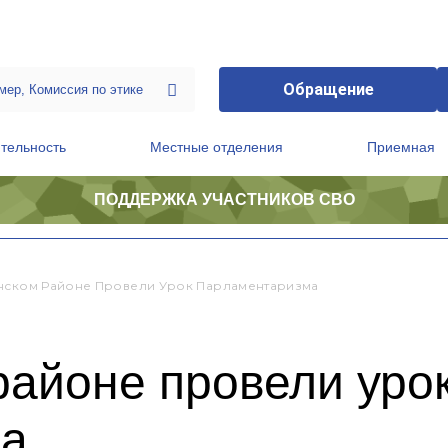
Обращение
тельность
Местные отделения
Приемная
ПОДДЕРЖКА УЧАСТНИКОВ СВО
ственной приемной Председателя Партии
Президиум регионального политического совета
нском Районе Провели Урок Парламентаризма
районе провели уро
ма