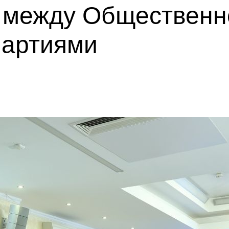
 между Общественн
партиями