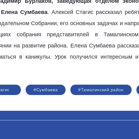
адимир Бурлаков, заведующая отделом эконо
 Елена Сумбаева
. Алексей Стагис рассказал ребя
одательном Собрании, его основных задачах и напра
иях собрания представителей в Тамалинском
янии на развитие района. Елена Сумбаева рассказа
маться в каникулы. Урок получился интересным и
агис
#Сумбаева
#Тамалинский район