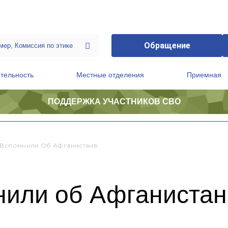
Обращение
тельность
Местные отделения
Приемная
ПОДДЕРЖКА УЧАСТНИКОВ СВО
ственной приемной Председателя Партии
Президиум регионального политического совета
 Вспомнили Об Афганистане
нили об Афганистан