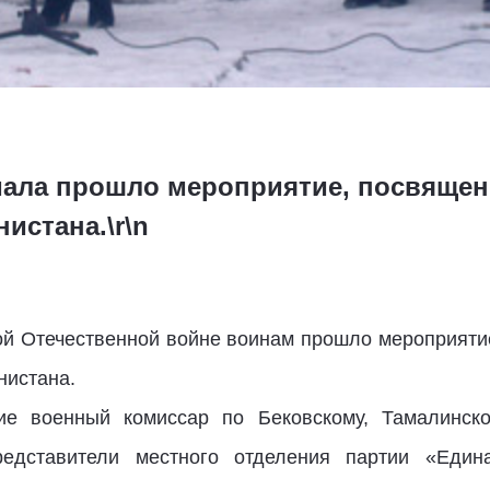
мала прошло мероприятие, посвящен
истана.\r\n
ой Отечественной войне воинам прошло мероприяти
нистана.
тие военный комиссар по Бековскому, Тамалинс
редставители местного отделения партии «Едина