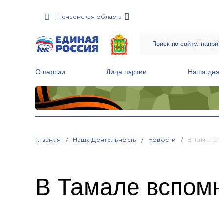
Пензенская область
О партии
Лица партии
Наша дея
Местные общественные приемные Партии
Руководитель Региональной обще
Народная программа «Единой России»
Главная
Наша Деятельность
Новости
В Тамале
В Тамале вспом