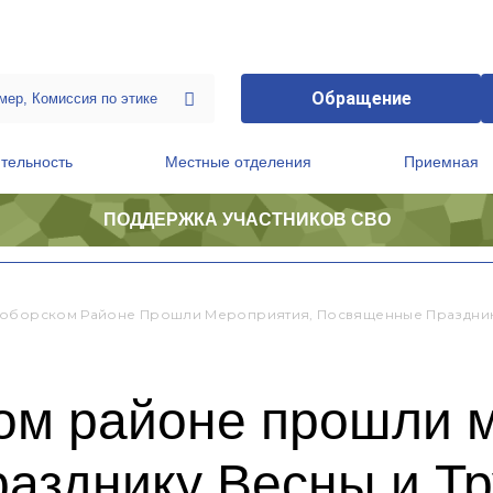
Обращение
тельность
Местные отделения
Приемная
ПОДДЕРЖКА УЧАСТНИКОВ СВО
ственной приемной Председателя Партии
Президиум регионального политического совета
оборском Районе Прошли Мероприятия, Посвященные Праздник
ом районе прошли 
азднику Весны и Тр