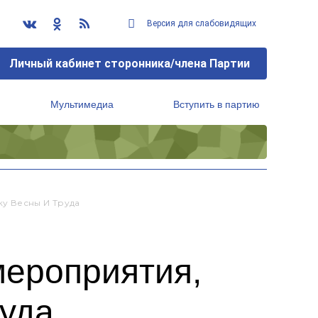
Версия для слабовидящих
Личный кабинет сторонника/члена Партии
Мультимедиа
Вступить в партию
Региональный исполнительный комитет
у Весны И Труда
мероприятия,
уда