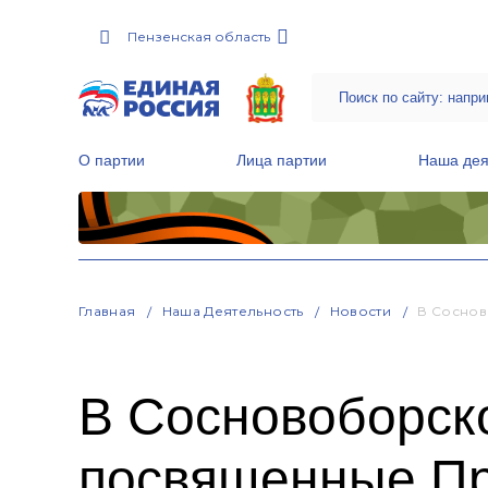
Пензенская область
О партии
Лица партии
Наша дея
Местные общественные приемные Партии
Руководитель Региональной обще
Народная программа «Единой России»
Главная
Наша Деятельность
Новости
В Соснов
В Сосновоборск
посвященные Пр