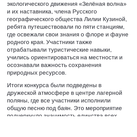
экологического движения «Зелёная волна»
и их наставника, члена Русского
географического общества Лилии Кузиной,
ребята путешествовали по пяти станциям,
где освежали свои знания о флоре и фауне
родного края. Участники также
отрабатывали туристические навыки,
учились ориентироваться на местности и
осознавали важность сохранения
природных ресурсов.
Итоги конкурса были подведены в
дружеской атмосфере в центре лагерной
поляны, где все участники исполнили
общую песню под баян. Это мероприятие
подчеркнуло значимость единства всех
народов России в вопросах сохранения
независимости и культурного богатства