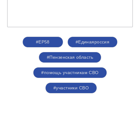
#ЕР58
#Единаяроссия
#Пензенская область
#помощь участникам СВО
#участники СВО