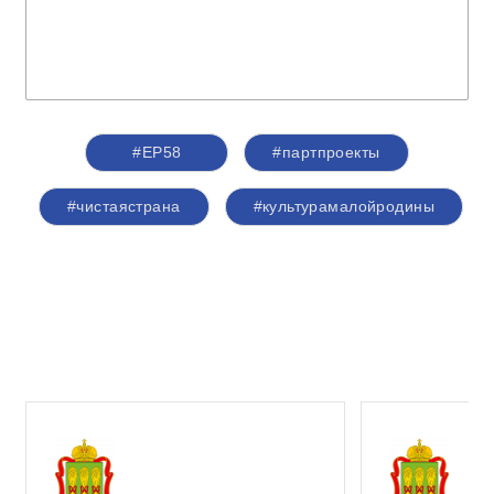
#ЕР58
#партпроекты
#чистаястрана
#культурамалойродины