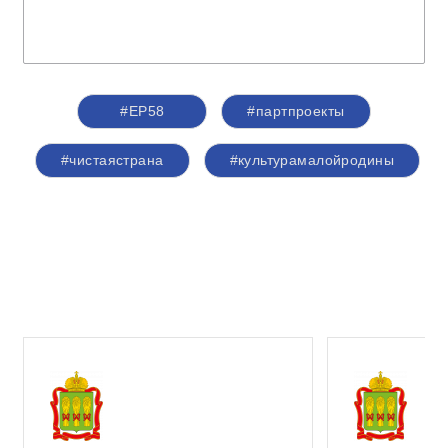
#ЕР58
#партпроекты
#чистаястрана
#культурамалойродины