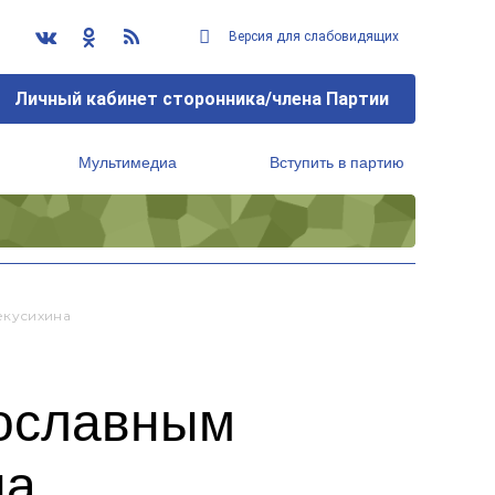
Версия для слабовидящих
Личный кабинет сторонника/члена Партии
Мультимедиа
Вступить в партию
Региональный исполнительный комитет
екусихина
вославным
на