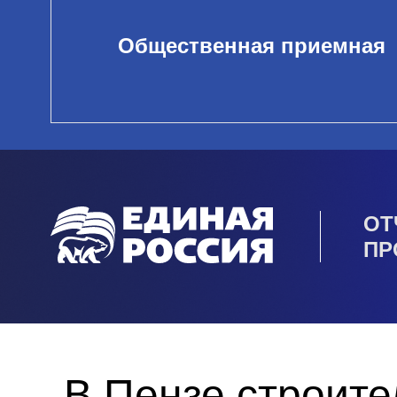
Общественная приемная
ОТ
ПР
В Пензе строите