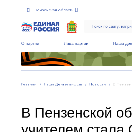
Пензенская область
О партии
Лица партии
Наша дея
Местные общественные приемные Партии
Руководитель Региональной обще
Народная программа «Единой России»
Главная
Наша Деятельность
Новости
В Пензен
В Пензенской о
учителем стала