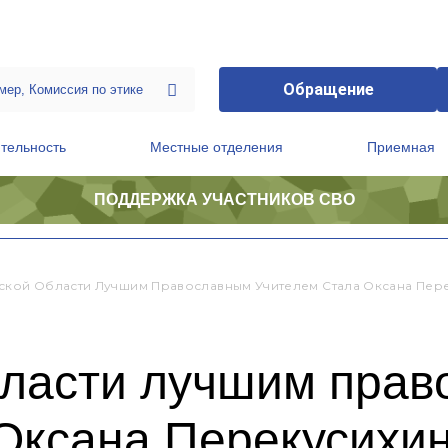
Обращение
тельность
Местные отделения
Приемная
ПОДДЕРЖКА УЧАСТНИКОВ СВО
ственной приемной Председателя Партии
Президиум регионального политического совета
ской Области Лучшим Православным Учителем Стала Оксана Пер
бласти лучшим пра
 Оксана Перекусихи