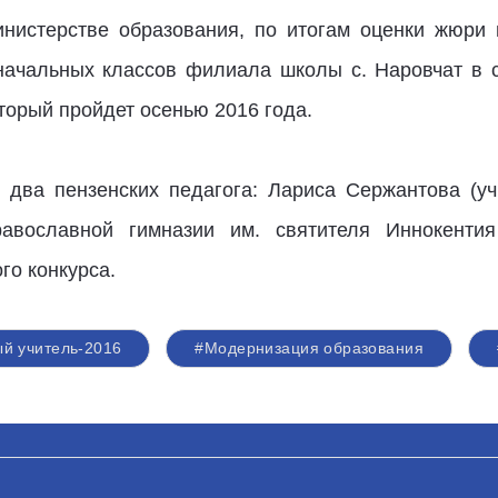
инистерстве образования, по итогам оценки жюри 
начальных классов филиала школы с. Наровчат в 
оторый пройдет осенью 2016 года.
 два пензенских педагога: Лариса Сержантова (у
равославной гимназии им. святителя Иннокенти
го конкурса.
й учитель-2016
#Модернизация образования