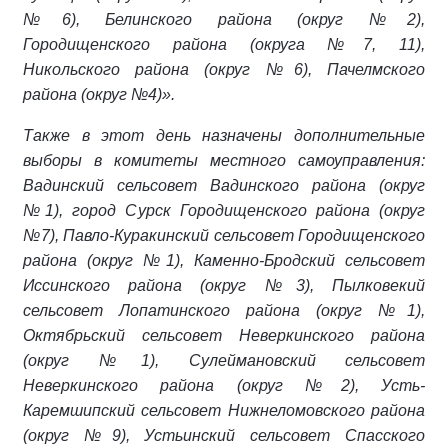
№6), Белинского района (округ №2),
Городищенского района (округа №7, 11),
Никольского района (округ №6), Пачелмского
района (округ №4)».
Также в этот день назначены дополнительные
выборы в комитеты местного самоуправления:
Вадинский сельсовет Вадинского района (округ
№1), город Сурск Городищенского района (округ
№7), Павло-Куракинский сельсовет Городищенского
района (округ №1), Каменно-Бродский сельсовет
Иссинского района (округ №3), Пылковекий
сельсовет Лопатинского района (округ №1),
Октябрьский сельсовет Неверкинского района
(округ №1), Сулеймановский сельсовет
Неверкинского района (округ №2), Усть-
Каремшипский сельсовет Нижнеломовского района
(округ №9), Устьинский сельсовет Спасского