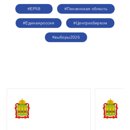
#ЕР58
#Пензенская область
#Единаяроссия
#Центризбирком
#выборы2026