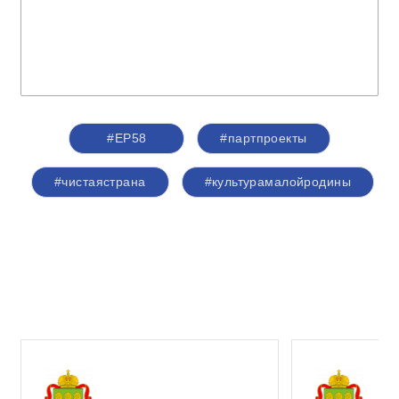
#ЕР58
#партпроекты
#чистаястрана
#культурамалойродины