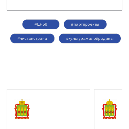
#ЕР58
#партпроекты
#чистаястрана
#культурамалойродины